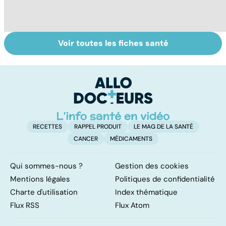
Voir toutes les fiches santé
HPV : tout savoir
Glandes
P
sur les
salivaires : les
l
papillomavirus
tumeurs de la
glande parotide
RECETTES
RAPPEL PRODUIT
LE MAG DE LA SANTÉ
CANCER
MÉDICAMENTS
Qui sommes-nous ?
Gestion des cookies
Mentions légales
Politiques de confidentialité
Charte d'utilisation
Index thématique
Flux RSS
Flux Atom