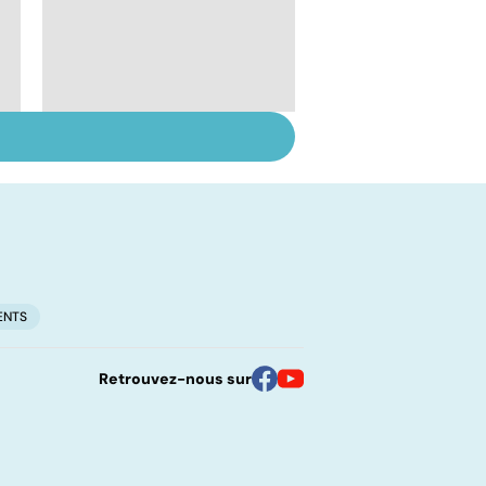
Troubles de
l'ovulation : de la
stimulation à la
maturation
ENTS
Retrouvez-nous sur