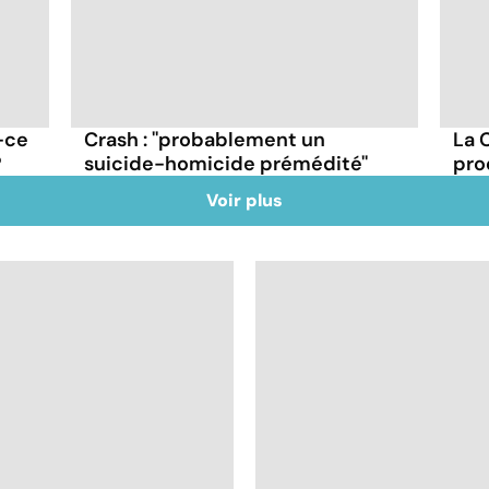
-ce
Crash : ''probablement un
La 
?
suicide-homicide prémédité''
pro
Voir plus