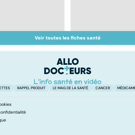
Voir toutes les fiches santé
Don de gamètes : le
Médecine de
pour et le contre
proximité : quel
d'une levée de
avenir ?
l'anonymat
ETTES
RAPPEL PRODUIT
LE MAG DE LA SANTÉ
CANCER
MÉDICAM
ookies
onfidentialité
que