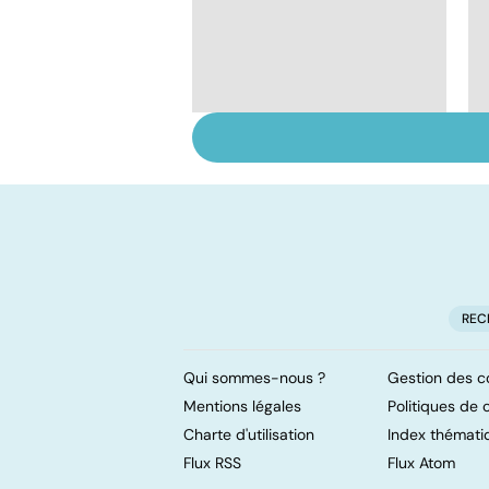
Faire du sport à
domicile, c'est facile !
REC
Qui sommes-nous ?
Gestion des c
Mentions légales
Politiques de c
Charte d'utilisation
Index thémati
Flux RSS
Flux Atom