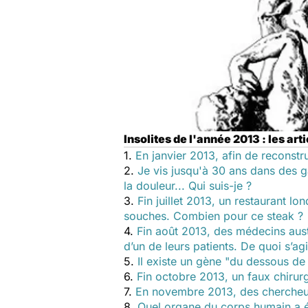
Insolites de l'année 2013 : les ar
1.
En janvier 2013, afin de reconst
2.
Je vis jusqu'à 30 ans dans des g
la douleur... Qui suis-je ?
3.
Fin juillet 2013, un restaurant lon
souches. Combien pour ce steak ?
4.
Fin août 2013, des médecins austr
d’un de leurs patients. De quoi s’agis
5.
Il existe un gène "du dessous de
6.
Fin octobre 2013, un faux chirur
7.
En novembre 2013, des chercheurs
8.
Quel organe du corps humain a 