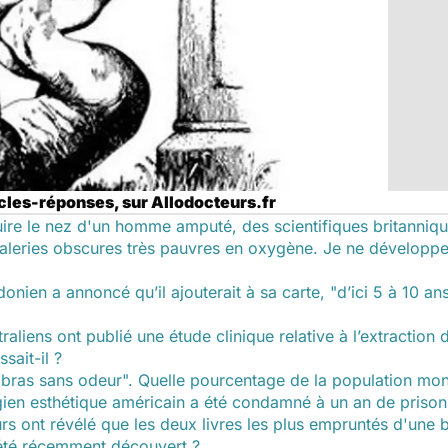
ticles-réponses, sur Allodocteurs.fr
ruire le nez d'un homme amputé, des scientifiques britanniq
aleries obscures très pauvres en oxygène. Je ne développe 
donien a annoncé qu’il ajouterait à sa carte, "d’ici 5 à 10 ans"
aliens ont publié une étude clinique relative à l’extraction 
sait-il ?
 bras sans odeur". Quelle pourcentage de la population mon
gien esthétique américain a été condamné à un an de priso
 ont révélé que les deux livres les plus empruntés d'une 
été récemment découvert ?