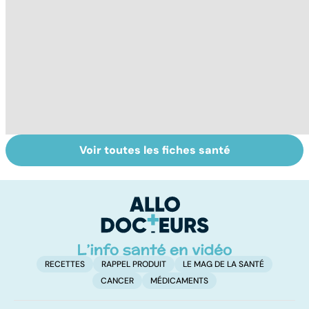
Voir toutes les fiches santé
Grand froid : nos
La voix et ses
P
conseils
mystères
en
u
n
RECETTES
RAPPEL PRODUIT
LE MAG DE LA SANTÉ
CANCER
MÉDICAMENTS