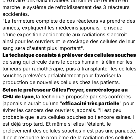
d'extraire des eaux irradiées du site et de remettre en
marche le système de refroidissement des 3 réacteurs
accidentés.
"La fermeture complète de ces réacteurs va prendre des
années, expliquent les médecins japonais, le risque
d'une exposition accidentelle aux radiations s'accroit
ainsi pour les ouvriers et le stockage des cellules de leur
sang sera d'autant plus important".
La technique consiste à prélever des cellules souches
de sang qui circule dans le corps humain, à éliminer les
tumeurs par radiothérapie, puis à transplanter les cellules
souches prélevées préalablement pour favoriser la
production de nouvelles cellules chez les patients.
Selon le professeur Gilles Freyer, cancérologue au
CHU de Lyon,
la technique proposée par ses confrères
japonais n'aurait qu'une "
efficacité très partielle
" pour
éviter les cancers des ouvriers japonais. "Il est peu
probable que leurs cellules souches soit encore saines. Il
est déjà trop tard. Et même si elles l'étaient, le
prélèvement des cellules souches n'est pas une panacée.
Il peut résoudre le problème de la radiation des cellules