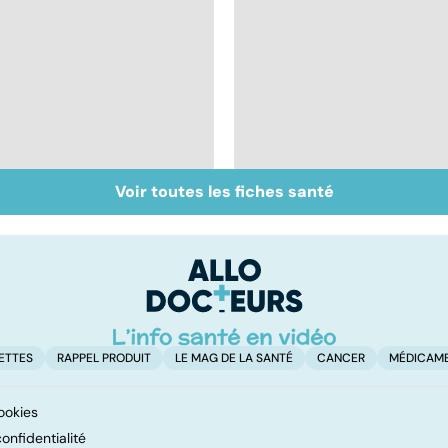
Voir toutes les fiches santé
Prurit,
Nécrose : quand les
démangeaisons : au
tissus meurent
secours, j'ai la peau
qui gratte !
ETTES
RAPPEL PRODUIT
LE MAG DE LA SANTÉ
CANCER
MÉDICAM
ookies
onfidentialité