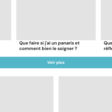
Que faire si j'ai un panaris et
Quel
r
comment bien le soigner ?
réfl
Voir plus