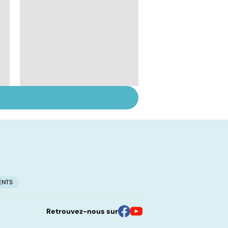
Maladie de Raynaud :
une hypersensibilité
au froid
ENTS
Retrouvez-nous sur