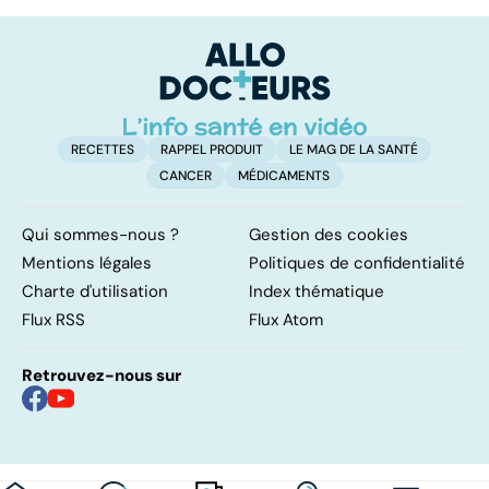
trouble de
vasculaire
dé
l'attention avec
cérébral : l'enfant
p
ou sans
également
hyperactivité
touché
RECETTES
RAPPEL PRODUIT
LE MAG DE LA SANTÉ
CANCER
MÉDICAMENTS
Qui sommes-nous ?
Gestion des cookies
Mentions légales
Politiques de confidentialité
Charte d'utilisation
Index thématique
Flux RSS
Flux Atom
Retrouvez-nous sur