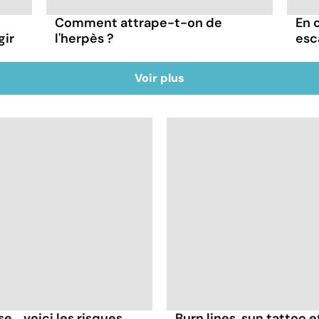
Comment attrape-t-on de
En 
gir
l'herpès ?
esc
Voir plus
... voici les risques
Burn lines, sun tattoo 