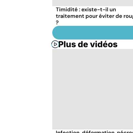
Timidité : existe-t-il un
traitement pour éviter de rou
?
Plus de vidéos
Infection, déformation, nécrose