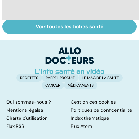
Voir toutes les fiches santé
Le tramadol, un
Le mystère de la
Al
médicament à
fibromyalgie
de
risque
d
i
RECETTES
RAPPEL PRODUIT
LE MAG DE LA SANTÉ
CANCER
MÉDICAMENTS
Qui sommes-nous ?
Gestion des cookies
Mentions légales
Politiques de confidentialité
Charte d'utilisation
Index thématique
Flux RSS
Flux Atom