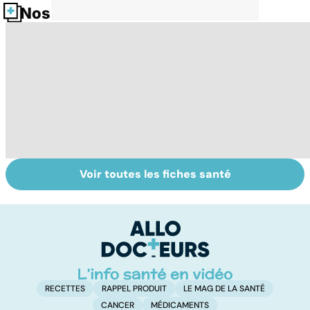
Nos fiches santé
Voir toutes les fiches santé
Donner son corps
La greffe, du
Gr
à la science
prélèvement à la
c
transplantation
le
RECETTES
RAPPEL PRODUIT
LE MAG DE LA SANTÉ
CANCER
MÉDICAMENTS