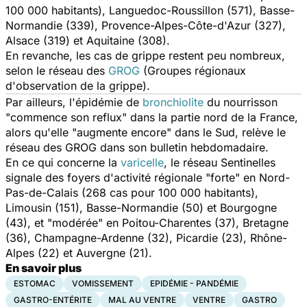
100 000 habitants), Languedoc-Roussillon (571), Basse-
Normandie (339), Provence-Alpes-Côte-d'Azur (327),
Alsace (319) et Aquitaine (308).
En revanche, les cas de grippe restent peu nombreux,
selon le réseau des
GROG
(Groupes régionaux
d'observation de la grippe).
Par ailleurs, l'épidémie de
bronchiolite
du nourrisson
"commence son reflux" dans la partie nord de la France,
alors qu'elle "augmente encore" dans le Sud, relève le
réseau des GROG dans son bulletin hebdomadaire.
En ce qui concerne la
varicelle
, le réseau Sentinelles
signale des foyers d'activité régionale "forte" en Nord-
Pas-de-Calais (268 cas pour 100 000 habitants),
Limousin (151), Basse-Normandie (50) et Bourgogne
(43), et "modérée" en Poitou-Charentes (37), Bretagne
(36), Champagne-Ardenne (32), Picardie (23), Rhône-
Alpes (22) et Auvergne (21).
En savoir plus
ESTOMAC
VOMISSEMENT
EPIDÉMIE - PANDÉMIE
GASTRO-ENTÉRITE
MAL AU VENTRE
VENTRE
GASTRO