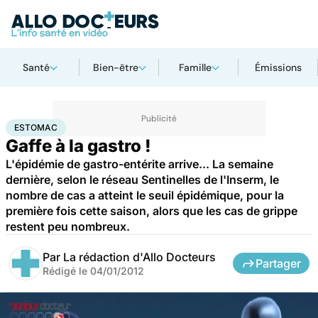
Santé
Bien-être
Famille
Émissions
Accueil
Santé
Maladies
Estomac
ESTOMAC
Gaffe à la gastro !
L'épidémie de gastro-entérite arrive... La semaine
dernière, selon le réseau Sentinelles de l'Inserm, le
nombre de cas a atteint le seuil épidémique, pour la
première fois cette saison, alors que les cas de grippe
restent peu nombreux.
Par
La rédaction d'Allo Docteurs
Partager
Rédigé le
04/01/2012