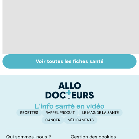
Voir toutes les fiches santé
Tout savoir sur
Intestin irritable :
To
les maux du froid
le régime
n
FODMAP, une
solution ?
RECETTES
RAPPEL PRODUIT
LE MAG DE LA SANTÉ
CANCER
MÉDICAMENTS
Qui sommes-nous ?
Gestion des cookies