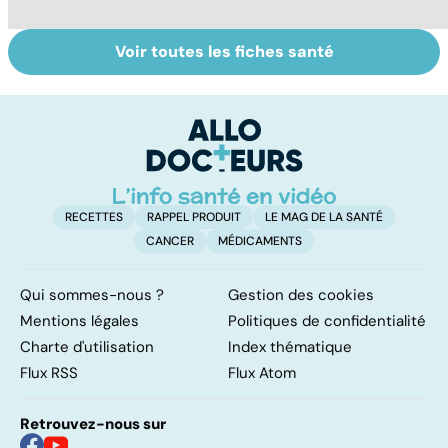
Voir toutes les fiches santé
Comment tenir
Muscler ses
C
ses bonnes
abdos pour
d
résolutions
retrouver un
él
ventre plat
q
fa
RECETTES
RAPPEL PRODUIT
LE MAG DE LA SANTÉ
CANCER
MÉDICAMENTS
Qui sommes-nous ?
Gestion des cookies
Mentions légales
Politiques de confidentialité
Charte d'utilisation
Index thématique
Flux RSS
Flux Atom
Retrouvez-nous sur