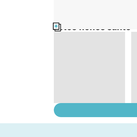
Nos fiches santé
Quand la maladie
entraîne la chute des
cheveux