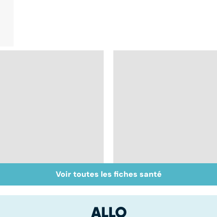
Voir toutes les fiches santé
Le lymphome, un
Acupuncture :
cancer peu connu
comment est-elle
mais fréquent
pratiquée ?