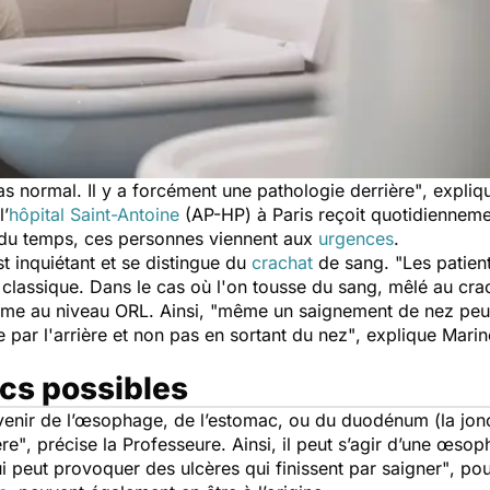
s normal. Il y a forcément une pathologie derrière"
, expli
l’
hôpital Saint-Antoine
(AP-HP) à Paris reçoit quotidiennemen
 du temps, ces personnes viennent aux
urgences
.
t inquiétant et se distingue du
crachat
de sang.
"Les patien
lassique. Dans le cas où l'on tousse du sang, mêlé au cra
lème au niveau ORL. Ainsi,
"même un saignement de nez peut 
 par l'arrière et non pas en sortant du nez"
, explique Mari
ics possibles
nir de l’œsophage, de l’estomac, ou du duodénum (la joncti
ère"
, précise la Professeure. Ainsi, il peut s’agir d’une œsop
ui peut provoquer des ulcères qui finissent par saigner"
, pou