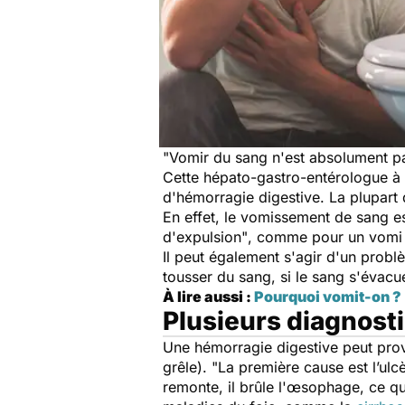
"Vomir du sang n'est absolument pa
Cette hépato-gastro-entérologue à 
d'hémorragie digestive. La plupart
En effet, le vomissement de sang es
d'expulsion"
, comme pour un vomi c
Il peut également s'agir d'un prob
tousser du sang, si le sang s'évacue
À lire aussi :
Pourquoi vomit-on ?
Plusieurs diagnost
Une hémorragie digestive peut prove
grêle).
"La première cause est l’ulc
remonte,
il brûle
l'
œsophage
, ce q