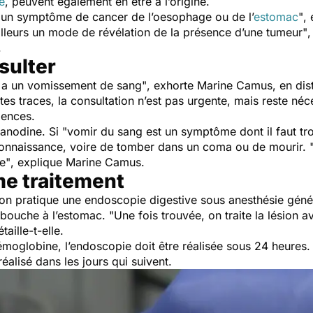
e
, peuvent également en être à l’origine.
t un symptôme de cancer de l’oesophage ou de l
’
estomac
"
, 
illeurs un mode de révélation de la présence d’une tumeur"
,
.
sulter
on a un vomissement de sang"
, exhorte Marine Camus, en dist
es traces, la consultation n’est pas urgente, mais reste néc
rgences.
 anodine. Si
"vomir du sang est un symptôme dont il faut tr
connaissance, voire de tomber dans un coma ou de mourir.
e"
, explique Marine Camus.
e traitement
on pratique une endoscopie digestive sous anesthésie géné
 bouche à l’estomac.
"Une fois trouvée, on traite la lésion 
étaille-t-elle.
émoglobine, l’endoscopie doit être réalisée sous 24 heures. 
éalisé dans les jours qui suivent.