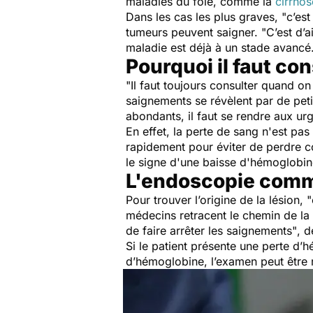
maladies du foie, comme la
cirrhos
Dans les cas les plus graves,
"c’es
tumeurs peuvent saigner.
"C’est d’a
maladie est déjà à un stade avancé
Pourquoi il faut con
"Il faut toujours consulter quand 
saignements se révèlent par de petit
abondants, il faut se rendre aux u
En effet, la perte de sang n'est pas
rapidement pour éviter de perdre 
le signe d'une baisse d'hémoglobin
L'endoscopie comm
Pour trouver l’origine de la lésion,
"
médecins retracent le chemin de la
de faire arrêter les saignements"
, d
Si le patient présente une perte d’h
d’hémoglobine, l’examen peut être r