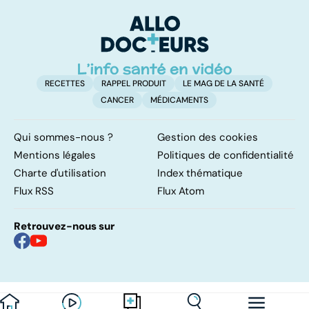
l'aide active à
facile !
c
mourir
l
l
RECETTES
RAPPEL PRODUIT
LE MAG DE LA SANTÉ
CANCER
MÉDICAMENTS
Qui sommes-nous ?
Gestion des cookies
Mentions légales
Politiques de confidentialité
Charte d'utilisation
Index thématique
Flux RSS
Flux Atom
Retrouvez-nous sur