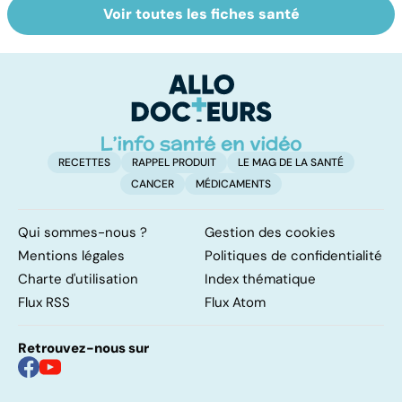
Voir toutes les fiches santé
Tout savoir sur le
Mélanome : le
P
cancer de la
plus redouté des
l
vessie
cancers de la
d
peau
RECETTES
RAPPEL PRODUIT
LE MAG DE LA SANTÉ
CANCER
MÉDICAMENTS
Qui sommes-nous ?
Gestion des cookies
Mentions légales
Politiques de confidentialité
Charte d'utilisation
Index thématique
Flux RSS
Flux Atom
Retrouvez-nous sur