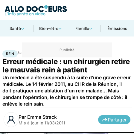
Santé
Bien-être
Famille
Émissions
Accueil
Santé
Maladies
Rein
REIN
Erreur médicale : un chirurgien retire
le mauvais rein à patient
Un médecin a été suspendu à la suite d’une grave erreur
médicale. Le 14 février 2011, au CHR de la Réunion, il
doit pratiquer une ablation d'un rein malade… Mais
pendant l’opération, le chirurgien se trompe de côté : il
enlève le rein sain.
Par
Emma Strack
Partager
Mis à jour le
11/03/2011