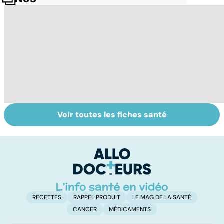
Voir toutes les fiches santé
Tout savoir sur le
Bien dormir,
Pr
vitiligo
mais... sans
d
médicaments !
au
pe
RECETTES
RAPPEL PRODUIT
LE MAG DE LA SANTÉ
CANCER
MÉDICAMENTS