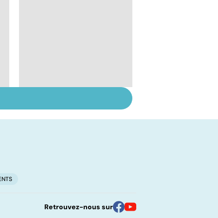
Intestin irritable : le
régime FODMAP, une
solution ?
ENTS
Retrouvez-nous sur