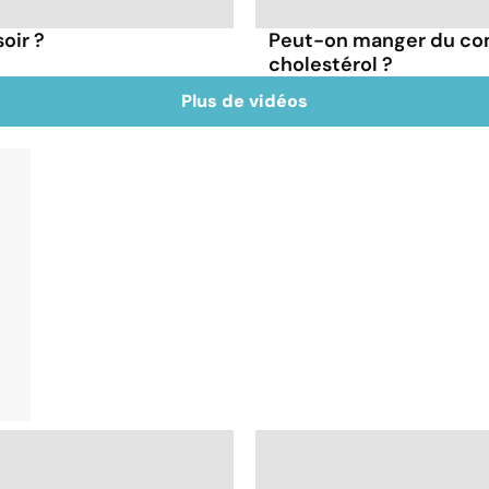
oir ?
Peut-on manger du co
cholestérol ?
Plus de vidéos