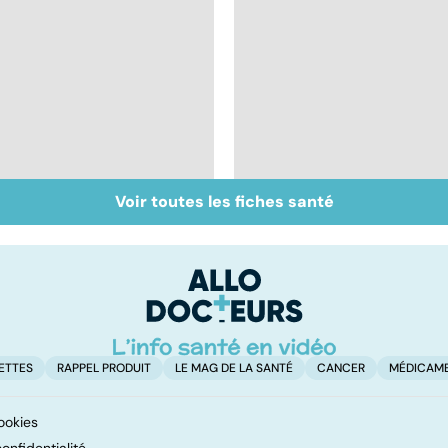
Voir toutes les fiches santé
Perturbateurs
Le magnésium, un
endocriniens : une
oligo-élément vital
menace pour notre
santé
ETTES
RAPPEL PRODUIT
LE MAG DE LA SANTÉ
CANCER
MÉDICAM
ookies
onfidentialité