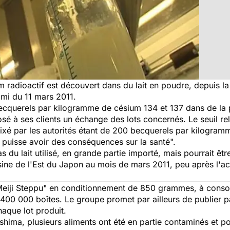
m radioactif est découvert dans du lait en poudre, depuis 
ami du 11 mars 2011.
ecquerels par kilogramme de césium 134 et 137 dans de la po
osé à ses clients un échange des lots concernés. Le seuil re
e fixé par les autorités étant de 200 becquerels par kilogr
l puisse avoir des conséquences sur la santé".
 du lait utilisé, en grande partie importé, mais pourrait êt
ine de l'Est du Japon au mois de mars 2011, peu après l'ac
"Meiji Steppu" en conditionnement de 850 grammes, à cons
400 000 boîtes. Le groupe promet par ailleurs de publier par 
haque lot produit.
shima, plusieurs aliments ont été en partie contaminés et pon