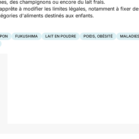
mes, des champignons ou encore du lait frais.
'apprête à modifier les limites légales, notamment à fixer d
tégories d'aliments destinés aux enfants.
PON
FUKUSHIMA
LAIT EN POUDRE
POIDS, OBÉSITÉ
MALADIES