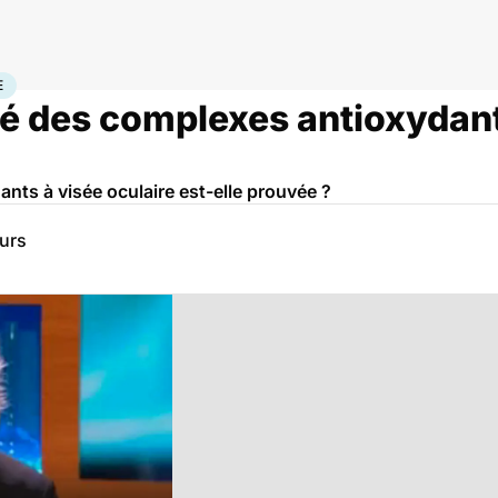
'âge
E
té des complexes antioxydant
ants à visée oculaire est-elle prouvée ?
eurs