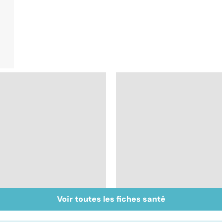
Voir toutes les fiches santé
Sels minéraux, oligo-
Faire du sport à
éléments : quels
domicile, c'est facile 