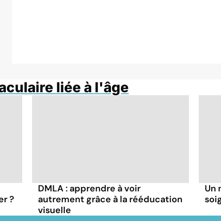
ulaire liée à l'âge
DMLA : apprendre à voir
Un 
er ?
autrement grâce à la rééducation
soi
visuelle