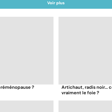
Voir plus
 préménopause ?
Artichaut, radis noir...
vraiment le foie ?