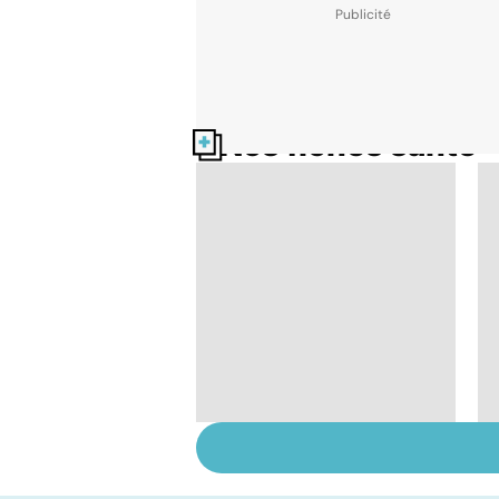
Nos fiches santé
Le magnésium, un
oligo-élément vital