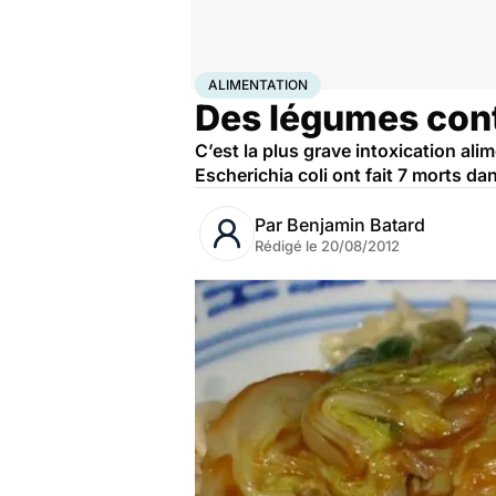
Accueil
Santé
Maladies
Alimentation
ALIMENTATION
Des légumes cont
C’est la plus grave intoxication al
Escherichia coli ont fait 7 morts d
Par
Benjamin Batard
Rédigé le
20/08/2012