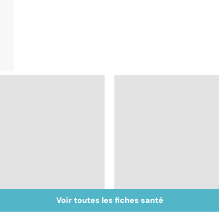
Voir toutes les fiches santé
Intestin irritable : le
Alimentation : le péri
régime FODMAP, une
jeûne ?