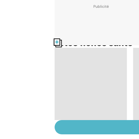
Nos fiches santé
Le magnésium, un
oligo-élément vital