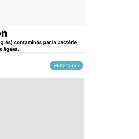
on
igrés) contaminés par la bactérie
es âgées.
Partager