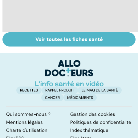
Voir toutes les fiches santé
HPV : tout savoir
Quand la maladie
L
sur les
entraîne la chute
c
papillomavirus
des cheveux
c
f
RECETTES
RAPPEL PRODUIT
LE MAG DE LA SANTÉ
CANCER
MÉDICAMENTS
Qui sommes-nous ?
Gestion des cookies
Mentions légales
Politiques de confidentialité
Charte d'utilisation
Index thématique