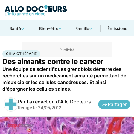
Santé
Bien-être
Famille
Émissions
Accueil
Santé
Maladies
Cancer
Chimiothérapie
CHIMIOTHÉRAPIE
Des aimants contre le cancer
Une équipe de scientifiques grenoblois démarre des
recherches sur un médicament aimanté permettant de
mieux cibler les cellules cancéreuses. Et ainsi
d'épargner les cellules saines.
Par
La rédaction d'Allo Docteurs
Partager
Rédigé le
24/05/2012