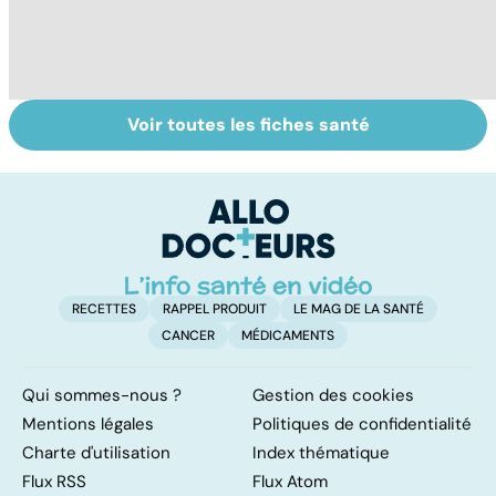
Voir toutes les fiches santé
Automne-hiver,
Post-partum : un
Na
le temps de la
bouleversement
cr
dépression
après la
s
saisonnière
naissance
in
RECETTES
RAPPEL PRODUIT
LE MAG DE LA SANTÉ
CANCER
MÉDICAMENTS
Qui sommes-nous ?
Gestion des cookies
Mentions légales
Politiques de confidentialité
Charte d'utilisation
Index thématique
Flux RSS
Flux Atom