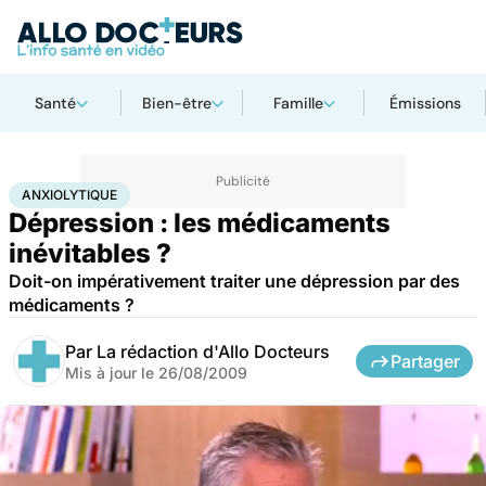
Santé
Bien-être
Famille
Émissions
Accueil
Santé
Maladies
Maladies neurologiques
Anxiolytique
ANXIOLYTIQUE
Dépression : les médicaments
inévitables ?
Doit-on impérativement traiter une dépression par des
médicaments ?
Par
La rédaction d'Allo Docteurs
Partager
Mis à jour le
26/08/2009