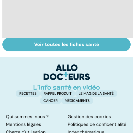
Voir toutes les fiches santé
Grand froid : nos
Perturbateurs
Fa
conseils
endocriniens :
do
une menace pour
fa
notre santé
RECETTES
RAPPEL PRODUIT
LE MAG DE LA SANTÉ
CANCER
MÉDICAMENTS
Qui sommes-nous ?
Gestion des cookies
Mentions légales
Politiques de confidentialité
Charte d'utilisation
Index thématique