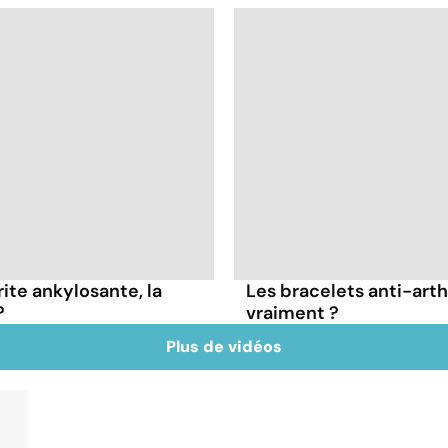
ite ankylosante, la
Les bracelets anti-art
?
vraiment ?
Plus de vidéos