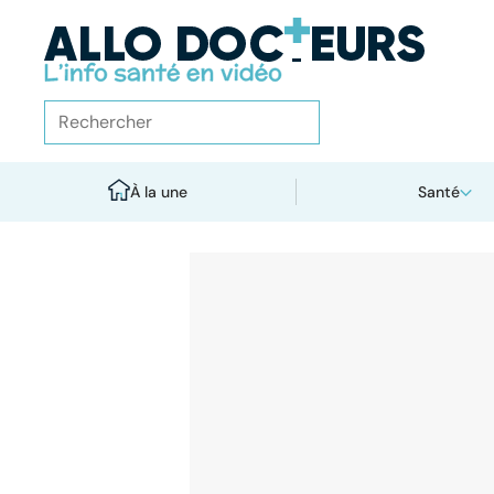
À la une
Santé