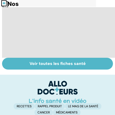
Nos fiches santé
Voir toutes les fiches santé
Retrouver du
Arthrite,
D
tonus grâce aux
polyarthrite... :
p
plantes
les articulations
s
en souffrance
RECETTES
RAPPEL PRODUIT
LE MAG DE LA SANTÉ
CANCER
MÉDICAMENTS