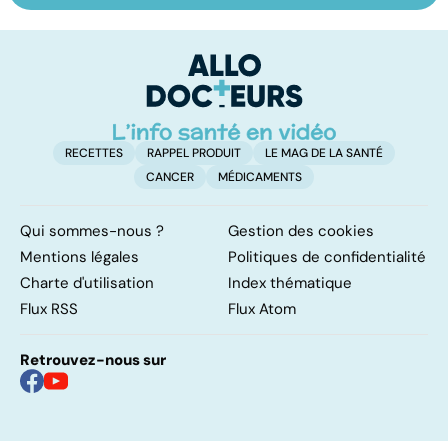
sur les
domicile, c'est
le
papillomavirus
facile !
c
l
l
RECETTES
RAPPEL PRODUIT
LE MAG DE LA SANTÉ
CANCER
MÉDICAMENTS
Qui sommes-nous ?
Gestion des cookies
Mentions légales
Politiques de confidentialité
Charte d'utilisation
Index thématique
Flux RSS
Flux Atom
Retrouvez-nous sur