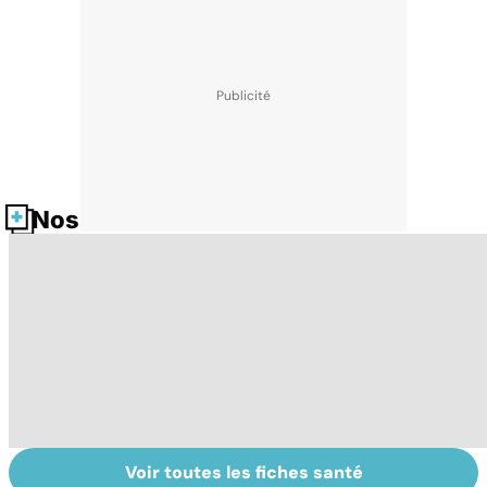
Nos fiches santé
Voir toutes les fiches santé
HPV : tout savoir
Faire du sport à
D