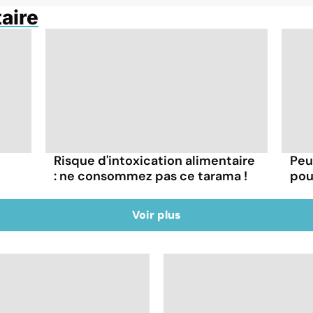
taire
Risque d'intoxication alimentaire
Peut
: ne consommez pas ce tarama !
pour
Voir plus