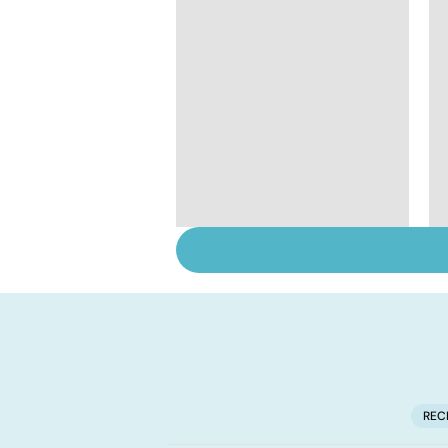
Retrouver du tonus
grâce aux plantes
REC