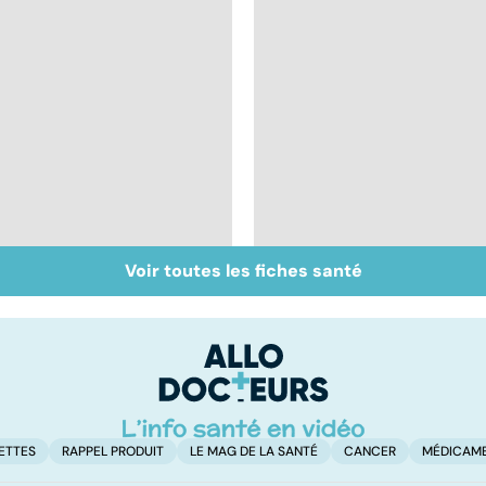
Voir toutes les fiches santé
Intoxications
Remèdes naturels :
alimentaires :
les trucs de grand-
menaces dans nos
mères
assiettes !
ETTES
RAPPEL PRODUIT
LE MAG DE LA SANTÉ
CANCER
MÉDICAM