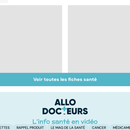
Voir toutes les fiches santé
Mélanome : le plus
Prolapsus : quand les
redouté des cancers
organes descendent
de la peau
ETTES
RAPPEL PRODUIT
LE MAG DE LA SANTÉ
CANCER
MÉDICAM