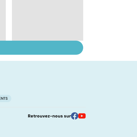
Perturbateurs
endocriniens : une
menace pour notre
santé
ENTS
Retrouvez-nous sur