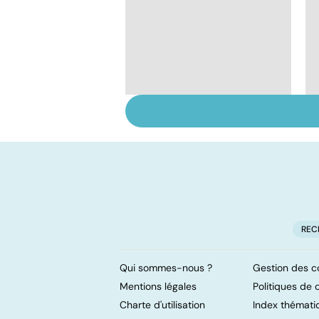
HPV : tout savoir sur
les papillomavirus
REC
Qui sommes-nous ?
Gestion des c
Mentions légales
Politiques de c
Charte d'utilisation
Index thémati