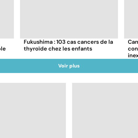
Fukushima : 103 cas cancers de la
Can
ble
thyroïde chez les enfants
con
ine
Voir plus