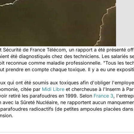
Sécurité de France Télécom, un rapport a été présenté offic
ent été diagnostiqués chez des techniciens. Les salariés s
it reconnue comme maladie professionnelle. "Tous les techni
faut prendre en compte chaque toxique. Il y a eu une exposit
eux qui ont été soumis aux toxiques afin d'obliger l'employe
ébomonie, citée par
Midi Libre
et chercheuse à l'Inserm à Pari
oir retiré les parafoudres en 1999. Selon
France 3
, l'entre
n avec la Sûreté Nucléaire, ne rapportent aucun manquemen
 parafoudres radioactifs (de petites ampoules placées dans
ension.