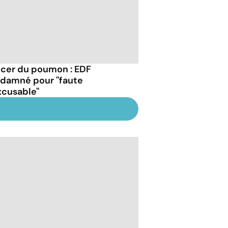
cer du poumon : EDF
damné pour ''faute
xcusable''