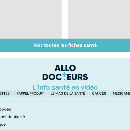
Voir toutes les fiches santé
Grand froid : nos
Burn-out :
conseils
l'épuisement
professionnel
ETTES
RAPPEL PRODUIT
LE MAG DE LA SANTÉ
CANCER
MÉDICAM
ookies
onfidentialité
que