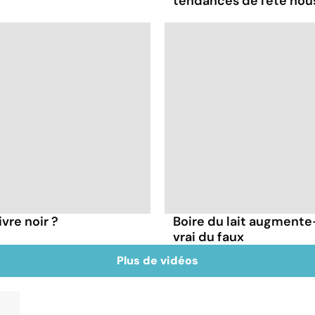
tendances de l'été no
vre noir ?
Boire du lait augmente-
vrai du faux
Plus de vidéos