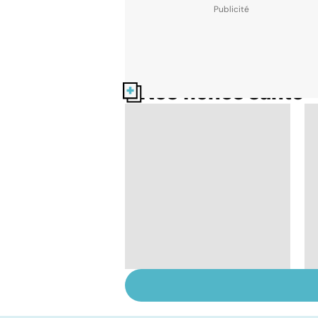
Nos fiches santé
HPV : tout savoir sur
les papillomavirus