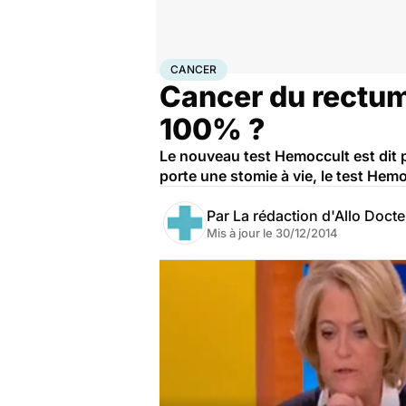
Accueil
Santé
Maladies
Cancer
Cancer
CANCER
Cancer du rectum 
100% ?
Le nouveau test Hemoccult est dit p
porte une stomie à vie, le test Hemoc
Par
La rédaction d'Allo Doct
Mis à jour le
30/12/2014