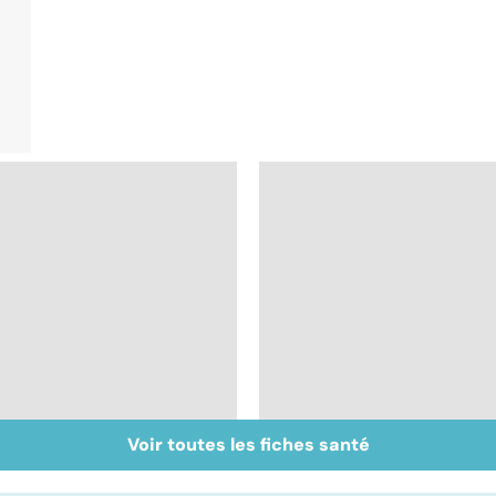
Voir toutes les fiches santé
Faire du sport à
Don de gamètes : le
domicile, c'est facile !
pour et le contre