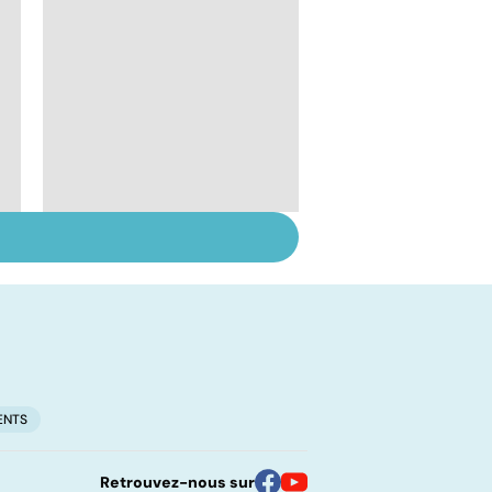
Prolapsus : quand les
organes descendent
ENTS
Retrouvez-nous sur