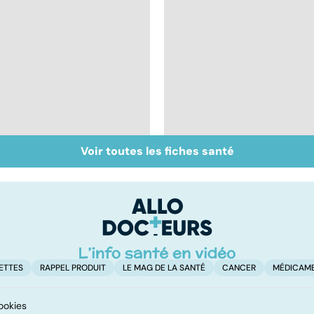
Voir toutes les fiches santé
Tout savoir sur le
Mélanome : le plus
cancer de la vessie
redouté des cancers
de la peau
ETTES
RAPPEL PRODUIT
LE MAG DE LA SANTÉ
CANCER
MÉDICAM
ookies