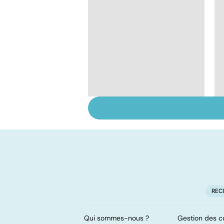
HPV : tout savoir sur
les papillomavirus
REC
Qui sommes-nous ?
Gestion des c