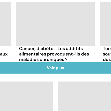
Cancer, diabète... Les additifs
Tum
faux
alimentaires provoquent-ils des
sou
maladies chroniques ?
dus
Voir plus