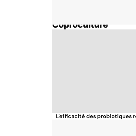
Coproculture
Accueil
Thématiques
L'efficacité des probiotiques 