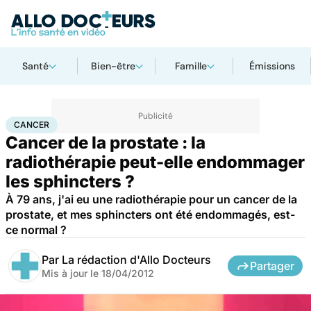
Santé
Bien-être
Famille
Émissions
Accueil
Santé
Maladies
Cancer
Cancer
CANCER
Cancer de la prostate : la
radiothérapie peut-elle endommager
les sphincters ?
À 79 ans, j'ai eu une radiothérapie pour un cancer de la
prostate, et mes sphincters ont été endommagés, est-
ce normal ?
Par
La rédaction d'Allo Docteurs
Partager
Mis à jour le
18/04/2012