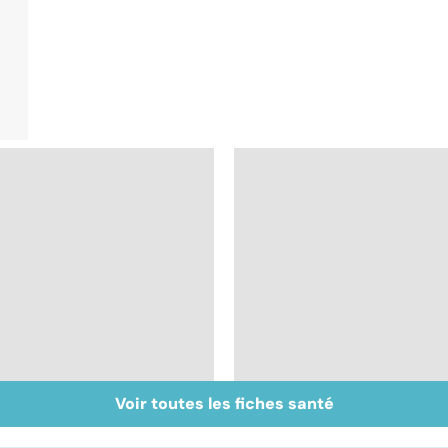
Voir toutes les fiches santé
Acidité, brûlures,
La stomie : un court-
crampes... quand
circuit dans la