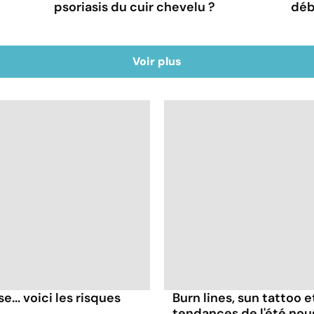
psoriasis du cuir chevelu ?
déb
Voir plus
... voici les risques
Burn lines, sun tattoo 
tendances de l'été no