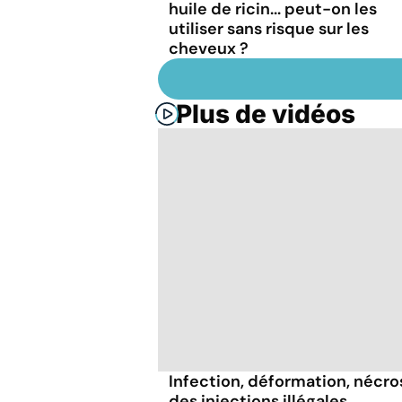
huile de ricin... peut-on les
utiliser sans risque sur les
cheveux ?
Plus de vidéos
Infection, déformation, nécrose
des injections illégales