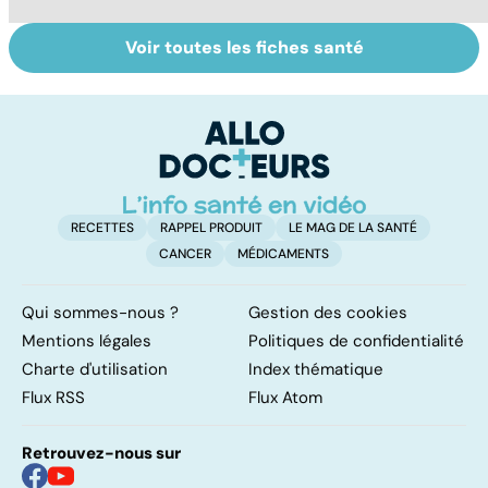
Voir toutes les fiches santé
Le don
Grand froid : nos
Le
d'ovocytes,
conseils
u
comment ça
a
marche ?
RECETTES
RAPPEL PRODUIT
LE MAG DE LA SANTÉ
CANCER
MÉDICAMENTS
Qui sommes-nous ?
Gestion des cookies
Mentions légales
Politiques de confidentialité
Charte d'utilisation
Index thématique
Flux RSS
Flux Atom
Retrouvez-nous sur