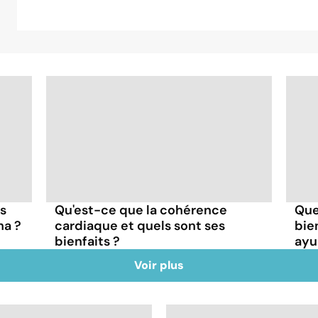
es
Qu'est-ce que la cohérence
Que
ha ?
cardiaque et quels sont ses
bie
bienfaits ?
ayu
Voir plus