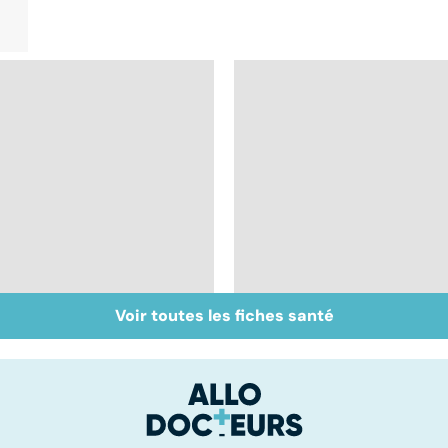
Voir toutes les fiches santé
Faire du sport à
Don de gamètes : le
domicile, c'est facile !
pour et le contre
d'une levée de
l'anonymat