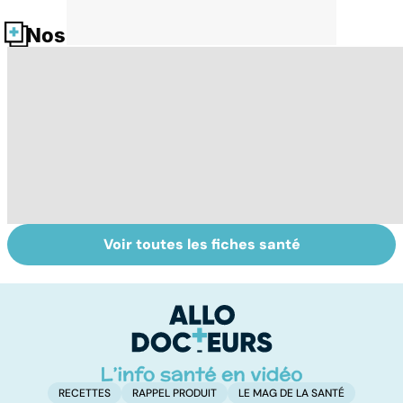
Nos fiches santé
Voir toutes les fiches santé
Tout savoir sur le
Mélanome : le
P
cancer de la
plus redouté des
l
vessie
cancers de la
d
peau
RECETTES
RAPPEL PRODUIT
LE MAG DE LA SANTÉ