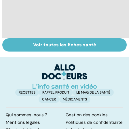
Voir toutes les fiches santé
Tout savoir sur le
Staphylocoque
Fa
cerveau
doré : une
do
bactérie sous
fa
surveillance
RECETTES
RAPPEL PRODUIT
LE MAG DE LA SANTÉ
CANCER
MÉDICAMENTS
Qui sommes-nous ?
Gestion des cookies
Mentions légales
Politiques de confidentialité