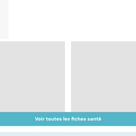
Voir toutes les fiches santé
Glandes salivaires :
Narcolepsie : des
les tumeurs de la
crises de sommeil
glande parotide
involontaires