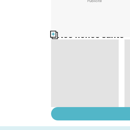
Nos fiches santé
HPV : tout savoir sur
les papillomavirus