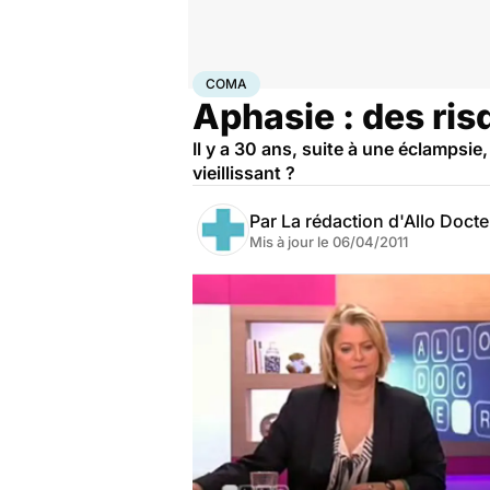
Accueil
Santé
Maladies
Maladies neurologiques
C
COMA
Aphasie : des ris
Il y a 30 ans, suite à une éclampsie,
vieillissant ?
Par
La rédaction d'Allo Doct
Mis à jour le
06/04/2011