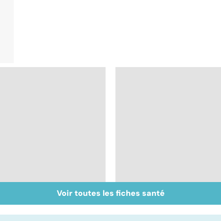
Voir toutes les fiches santé
Post-partum : un
Narcolepsie : des
bouleversement
crises de sommeil
après la naissance
involontaires