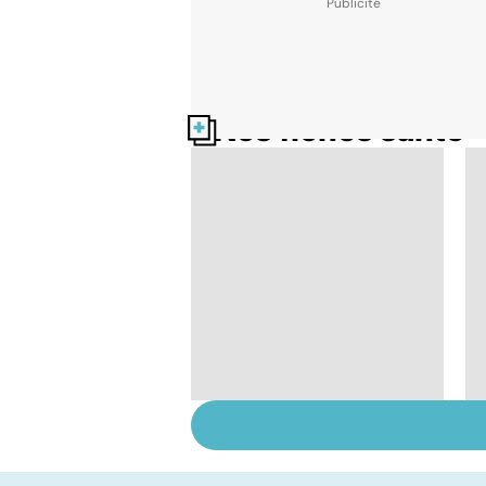
Nos fiches santé
Automne-hiver, le
temps de la
dépression