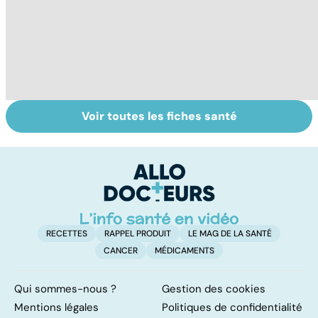
Voir toutes les fiches santé
HPV : tout savoir
Glandes
P
sur les
salivaires : les
l
papillomavirus
tumeurs de la
glande parotide
RECETTES
RAPPEL PRODUIT
LE MAG DE LA SANTÉ
CANCER
MÉDICAMENTS
Qui sommes-nous ?
Gestion des cookies
Mentions légales
Politiques de confidentialité