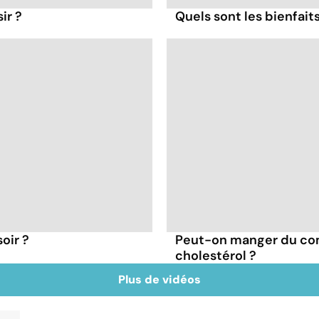
ir ?
Quels sont les bienfait
oir ?
Peut-on manger du co
cholestérol ?
Plus de vidéos