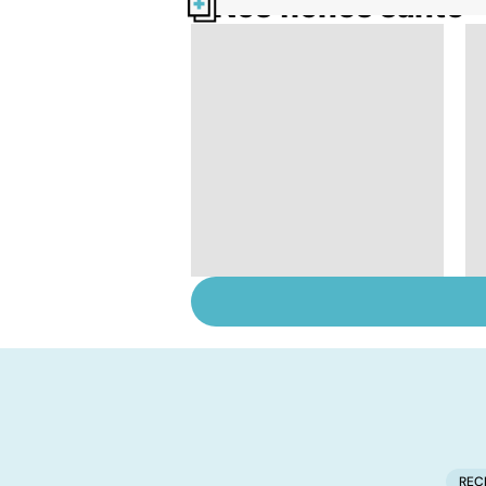
Nos fiches santé
Maladie coeliaque :
cuisiner sans gluten
REC