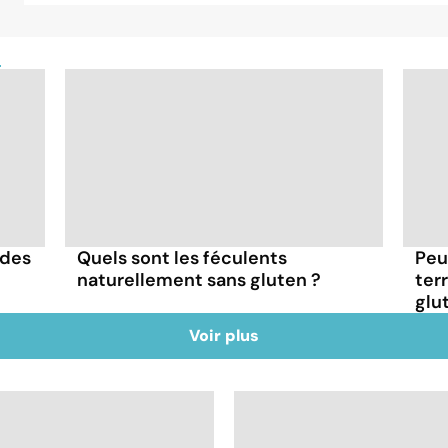
n
 des
Quels sont les féculents
Peu
naturellement sans gluten ?
ter
glu
Voir plus