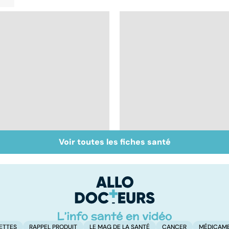
Voir toutes les fiches santé
Allergies
Intolérance au glute
alimentaires : le
: un régime sinon rien
danger dans
!
l'assiette
ETTES
RAPPEL PRODUIT
LE MAG DE LA SANTÉ
CANCER
MÉDICAM