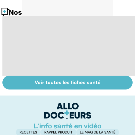
Nos fiches santé
Voir toutes les fiches santé
Comment tenir
Alimentation :
Le
ses bonnes
mangeons-nous
c
résolutions
trop de
i
protéines ?
p
RECETTES
RAPPEL PRODUIT
LE MAG DE LA SANTÉ