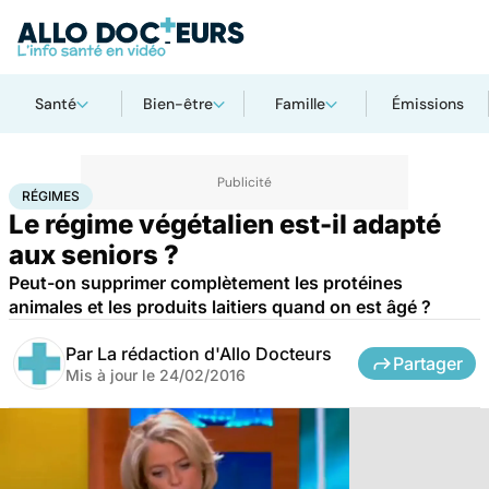
Santé
Bien-être
Famille
Émissions
Accueil
Santé
Maladies
Régimes
RÉGIMES
Le régime végétalien est-il adapté
aux seniors ?
Peut-on supprimer complètement les protéines
animales et les produits laitiers quand on est âgé ?
Par
La rédaction d'Allo Docteurs
Partager
Mis à jour le
24/02/2016