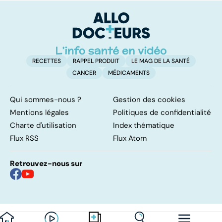
trop de
glycémique ?
cu
protéines ?
g
RECETTES
RAPPEL PRODUIT
LE MAG DE LA SANTÉ
CANCER
MÉDICAMENTS
Qui sommes-nous ?
Gestion des cookies
Mentions légales
Politiques de confidentialité
Charte d'utilisation
Index thématique
Flux RSS
Flux Atom
Retrouvez-nous sur