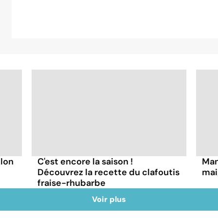
lon
C'est encore la saison !
Man
Découvrez la recette du clafoutis
mai
fraise-rhubarbe
Voir plus