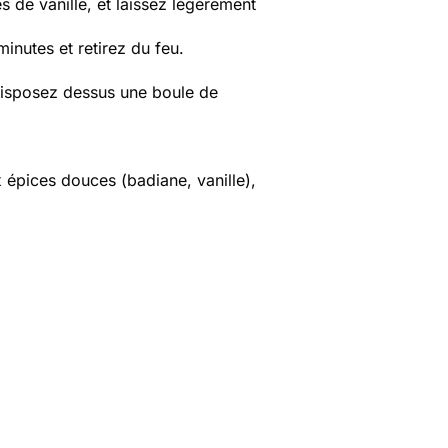
s de vanille, et laissez légèrement
inutes et retirez du feu.
 disposez dessus une boule de
x épices douces (badiane, vanille),