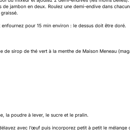
 bol du mixeur et ajoutez 2 demi-endives (les moins belles)
hes de jambon en deux. Roulez une demi-endive dans chacun
 graissé.
 enfournez pour 15 min environ : le dessus doit être doré.
upe de sirop de thé vert à la menthe de Maison Meneau (maga
, la poudre à lever, le sucre et le pralin.
délayez avec l’œuf puis incorporez petit à petit le mélange 