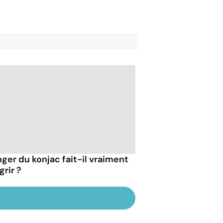
ger du konjac fait-il vraiment
grir ?