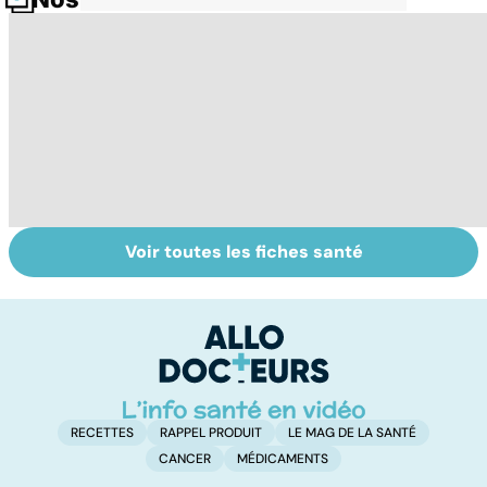
Voir toutes les fiches santé
Les agrumes et
Alimentation :
Q
leurs bienfaits
mangeons-nous
l'
pour la santé
trop de
g
protéines ?
RECETTES
RAPPEL PRODUIT
LE MAG DE LA SANTÉ
CANCER
MÉDICAMENTS