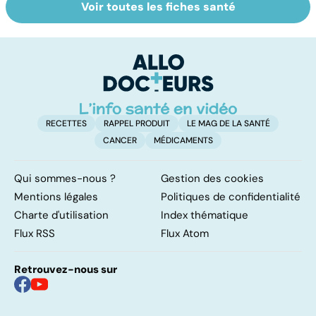
Voir toutes les fiches santé
Le magnésium,
Intestin irritable :
Al
un oligo-élément
le régime
m
vital
FODMAP, une
t
solution ?
p
RECETTES
RAPPEL PRODUIT
LE MAG DE LA SANTÉ
CANCER
MÉDICAMENTS
Qui sommes-nous ?
Gestion des cookies
Mentions légales
Politiques de confidentialité
Charte d'utilisation
Index thématique
Flux RSS
Flux Atom
Retrouvez-nous sur