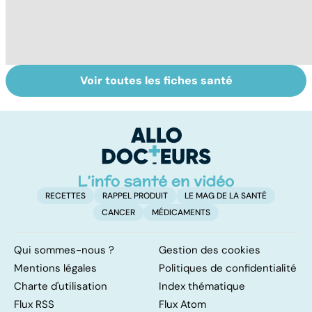
Voir toutes les fiches santé
Alimentation :
Qu'est-ce que
M
mangeons-nous
l'index
co
trop de
glycémique ?
cu
protéines ?
g
RECETTES
RAPPEL PRODUIT
LE MAG DE LA SANTÉ
CANCER
MÉDICAMENTS
Qui sommes-nous ?
Gestion des cookies
Mentions légales
Politiques de confidentialité
Charte d'utilisation
Index thématique
Flux RSS
Flux Atom